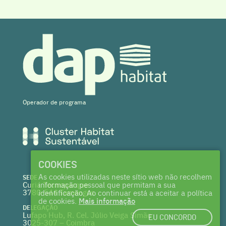
Operador de programa
COOKIES
As cookies utilizadas neste sítio web não recolhem
SEDE
Curia Tecnoparque
informação pessoal que permitam a sua
3780-544 Tamengos
identificação. Ao continuar está a aceitar a política
de cookies.
Mais informação
DELEGAÇÃO
Lufapo Hub, R. Cel. Júlio Veiga Simão
EU CONCORDO
3025-307 – Coimbra