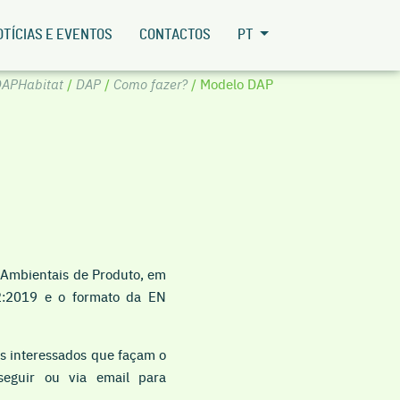
OTÍCIAS E EVENTOS
CONTACTOS
PT
APHabitat
/
DAP
/
Como fazer?
/ Modelo DAP
 Ambientais de Produto, em
2:2019 e o formato da EN
s interessados que façam o
eguir ou via email para