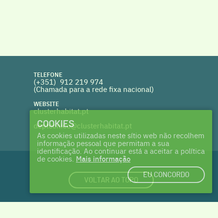
TELEFONE
(+351) 912 219 974
(Chamada para a rede fixa nacional)
WEBSITE
clusterhabitat.pt
COOKIES
deptecnico@clusterhabitat.pt
As cookies utilizadas neste sítio web não recolhem
informação pessoal que permitam a sua
identificação. Ao continuar está a aceitar a política
de cookies.
Mais informação
EU CONCORDO
VOLTAR AO TOPO