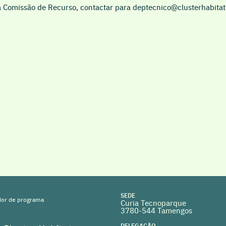
a Comissão de Recurso, contactar para deptecnico@clusterhabitat.
SEDE
or de programa
Curia Tecnoparque
3780-544 Tamengos
DELEGAÇÃO