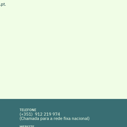
pt.
TELEFONE
(+351) 912 219 974
(Chamada para a rede fixa nacional)
WEBSITE