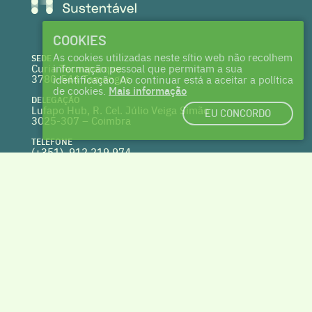
COOKIES
As cookies utilizadas neste sítio web não recolhem
SEDE
Curia Tecnoparque
informação pessoal que permitam a sua
3780-544 Tamengos
identificação. Ao continuar está a aceitar a política
de cookies.
Mais informação
DELEGAÇÃO
Lufapo Hub, R. Cel. Júlio Veiga Simão
EU CONCORDO
3025-307 – Coimbra
TELEFONE
(+351) 912 219 974
(Chamada para a rede fixa nacional)
WEBSITE
clusterhabitat.pt
deptecnico@clusterhabitat.pt
Cofinanciado por