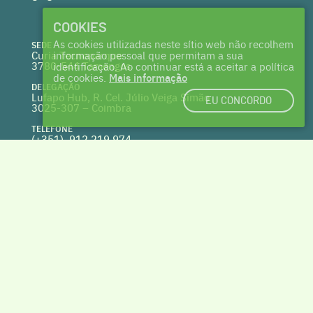
COOKIES
As cookies utilizadas neste sítio web não recolhem
SEDE
Curia Tecnoparque
informação pessoal que permitam a sua
3780-544 Tamengos
identificação. Ao continuar está a aceitar a política
de cookies.
Mais informação
DELEGAÇÃO
Lufapo Hub, R. Cel. Júlio Veiga Simão
EU CONCORDO
3025-307 – Coimbra
TELEFONE
(+351) 912 219 974
(Chamada para a rede fixa nacional)
WEBSITE
clusterhabitat.pt
deptecnico@clusterhabitat.pt
Cofinanciado por