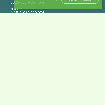
3025-307 – Coimbra
TELEFONE
(+351) 912 219 974
(Chamada para a rede fixa nacional)
WEBSITE
clusterhabitat.pt
deptecnico@clusterhabitat.pt
Cofinanciado por
VOLTAR AO TOPO