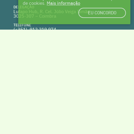
de cookies.
Mais informação
DELEGAÇÃO
Lufapo Hub, R. Cel. Júlio Veiga Simão
EU CONCORDO
3025-307 – Coimbra
TELEFONE
(+351) 912 219 974
(Chamada para a rede fixa nacional)
WEBSITE
clusterhabitat.pt
deptecnico@clusterhabitat.pt
Cofinanciado por
VOLTAR AO TOPO