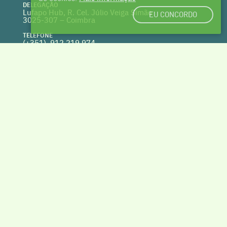
DELEGAÇÃO
Lufapo Hub, R. Cel. Júlio Veiga Simão
EU CONCORDO
3025-307 – Coimbra
TELEFONE
(+351) 912 219 974
(Chamada para a rede fixa nacional)
WEBSITE
clusterhabitat.pt
deptecnico@clusterhabitat.pt
Cofinanciado por
VOLTAR AO TOPO