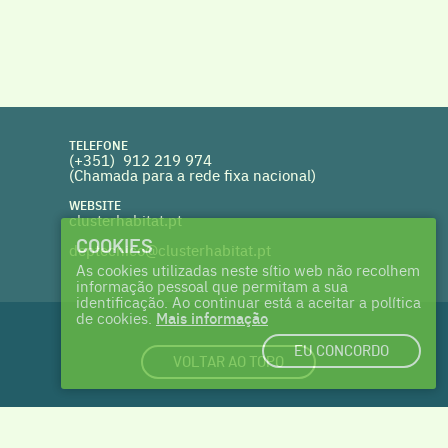
TELEFONE
(+351) 912 219 974
(Chamada para a rede fixa nacional)
WEBSITE
clusterhabitat.pt
COOKIES
deptecnico@clusterhabitat.pt
As cookies utilizadas neste sítio web não recolhem
informação pessoal que permitam a sua
identificação. Ao continuar está a aceitar a política
de cookies.
Mais informação
EU CONCORDO
VOLTAR AO TOPO