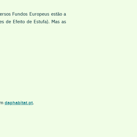
ersos Fundos Europeus estão a
s de Efeito de Estufa). Mas as
 em
daphabitat.pt
.