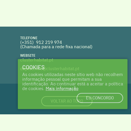
TELEFONE
(+351) 912 219 974
(Chamada para a rede fixa nacional)
WEBSITE
clusterhabitat.pt
COOKIES
deptecnico@clusterhabitat.pt
As cookies utilizadas neste sítio web não recolhem
informação pessoal que permitam a sua
identificação. Ao continuar está a aceitar a política
de cookies.
Mais informação
EU CONCORDO
VOLTAR AO TOPO
login
|
cookies
| made with ♥ by
Talents & Treasures