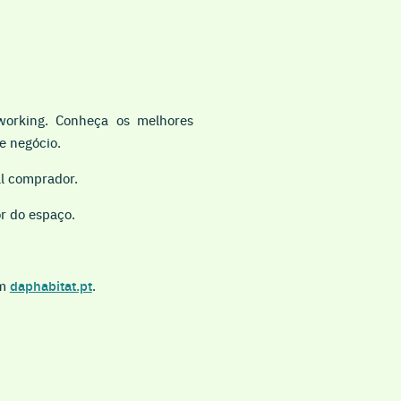
tworking. Conheça os melhores
e negócio.
al comprador.
r do espaço.
em
daphabitat.pt
.