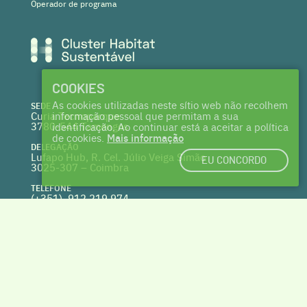
Operador de programa
COOKIES
As cookies utilizadas neste sítio web não recolhem
SEDE
Curia Tecnoparque
informação pessoal que permitam a sua
3780-544 Tamengos
identificação. Ao continuar está a aceitar a política
de cookies.
Mais informação
DELEGAÇÃO
Lufapo Hub, R. Cel. Júlio Veiga Simão
EU CONCORDO
3025-307 – Coimbra
TELEFONE
(+351) 912 219 974
(Chamada para a rede fixa nacional)
WEBSITE
clusterhabitat.pt
deptecnico@clusterhabitat.pt