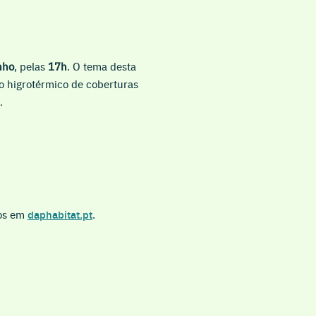
nho
, pelas
17h
. O tema desta
o higrotérmico de coberturas
.
nos em
daphabitat.pt
.