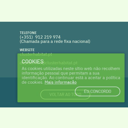
TELEFONE
(+351) 912 219 974
(Chamada para a rede fixa nacional)
WEBSITE
clusterhabitat.pt
COOKIES
deptecnico@clusterhabitat.pt
As cookies utilizadas neste sítio web não recolhem
informação pessoal que permitam a sua
identificação. Ao continuar está a aceitar a política
de cookies.
Mais informação
EU CONCORDO
VOLTAR AO TOPO
login
|
cookies
| made with ♥ by
Talents & Treasures