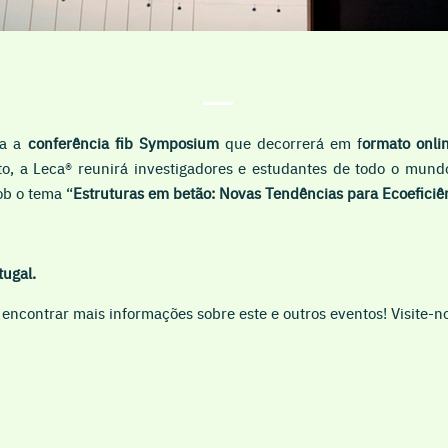
ra a
conferência
fib Symposium
que decorrerá em f
ormato
onli
to, a Leca® reunirá
investigadores e estudantes de todo o mund
ob o tema
“
Estruturas em betão: Novas Tendências para Ecoefici
tugal.
encontrar mais informações sobre este e outros eventos! Visite-