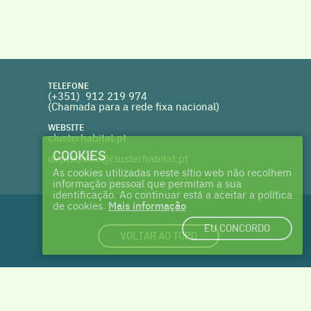
TELEFONE
(+351) 912 219 974
(Chamada para a rede fixa nacional)
WEBSITE
clusterhabitat.pt
COOKIES
deptecnico@clusterhabitat.pt
As cookies utilizadas neste sítio web não recolhem
informação pessoal que permitam a sua
identificação. Ao continuar está a aceitar a política
de cookies.
Mais informação
EU CONCORDO
VOLTAR AO TOPO
login
|
cookies
| made with ♥ by
Talents & Treasures