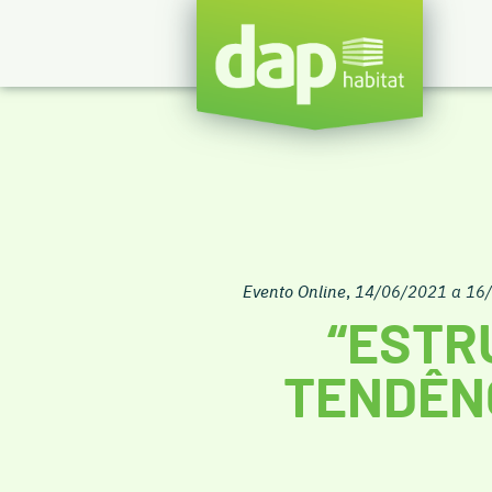
Evento Online
,
14/06/2021 a 16
“ESTR
TENDÊNC