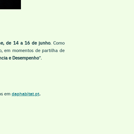
ne, de 14 a 16 de junho
. Como
o, em momentos de partilha de
ência e Desempenho
”.
nos em
daphabitat.pt
.