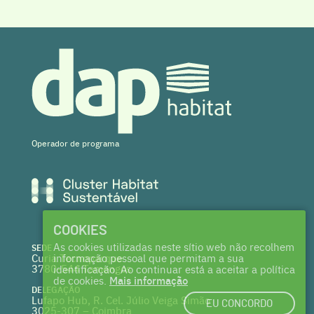
Operador de programa
COOKIES
As cookies utilizadas neste sítio web não recolhem
SEDE
Curia Tecnoparque
informação pessoal que permitam a sua
3780-544 Tamengos
identificação. Ao continuar está a aceitar a política
de cookies.
Mais informação
DELEGAÇÃO
Lufapo Hub, R. Cel. Júlio Veiga Simão
EU CONCORDO
3025-307 – Coimbra