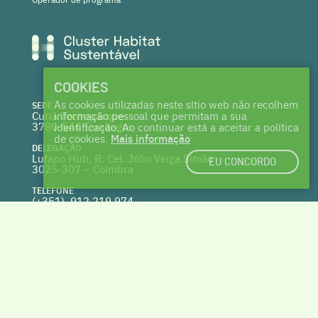
COOKIES
As cookies utilizadas neste sítio web não recolhem
SEDE
Curia Tecnoparque
informação pessoal que permitam a sua
3780-544 Tamengos
identificação. Ao continuar está a aceitar a política
de cookies.
Mais informação
DELEGAÇÃO
Lufapo Hub, R. Cel. Júlio Veiga Simão
EU CONCORDO
3025-307 – Coimbra
TELEFONE
(+351) 912 219 974
(Chamada para a rede fixa nacional)
WEBSITE
clusterhabitat.pt
deptecnico@clusterhabitat.pt