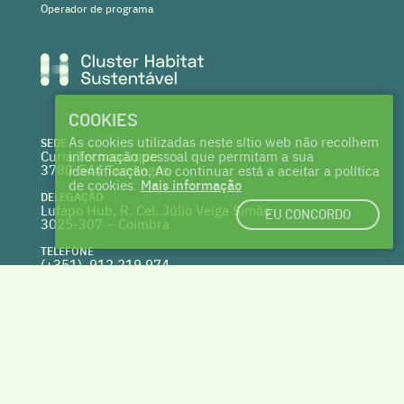
Operador de programa
COOKIES
As cookies utilizadas neste sítio web não recolhem
SEDE
Curia Tecnoparque
informação pessoal que permitam a sua
3780-544 Tamengos
identificação. Ao continuar está a aceitar a política
de cookies.
Mais informação
DELEGAÇÃO
Lufapo Hub, R. Cel. Júlio Veiga Simão
EU CONCORDO
3025-307 – Coimbra
TELEFONE
(+351) 912 219 974
(Chamada para a rede fixa nacional)
WEBSITE
clusterhabitat.pt
deptecnico@clusterhabitat.pt