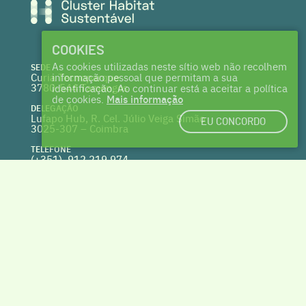
COOKIES
As cookies utilizadas neste sítio web não recolhem
SEDE
Curia Tecnoparque
informação pessoal que permitam a sua
3780-544 Tamengos
identificação. Ao continuar está a aceitar a política
de cookies.
Mais informação
DELEGAÇÃO
Lufapo Hub, R. Cel. Júlio Veiga Simão
EU CONCORDO
3025-307 – Coimbra
TELEFONE
(+351) 912 219 974
(Chamada para a rede fixa nacional)
WEBSITE
clusterhabitat.pt
deptecnico@clusterhabitat.pt
Cofinanciado por