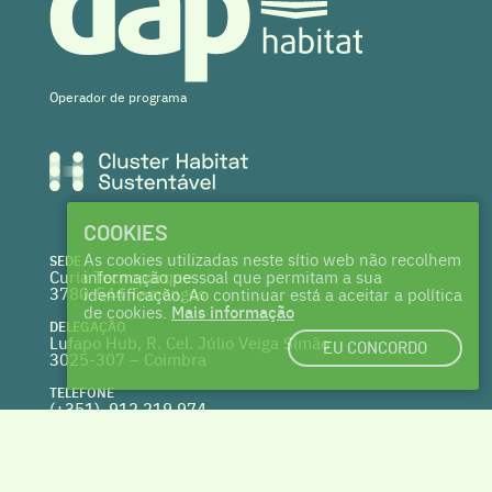
Operador de programa
COOKIES
As cookies utilizadas neste sítio web não recolhem
SEDE
Curia Tecnoparque
informação pessoal que permitam a sua
3780-544 Tamengos
identificação. Ao continuar está a aceitar a política
de cookies.
Mais informação
DELEGAÇÃO
Lufapo Hub, R. Cel. Júlio Veiga Simão
EU CONCORDO
3025-307 – Coimbra
TELEFONE
(+351) 912 219 974
(Chamada para a rede fixa nacional)
WEBSITE
clusterhabitat.pt