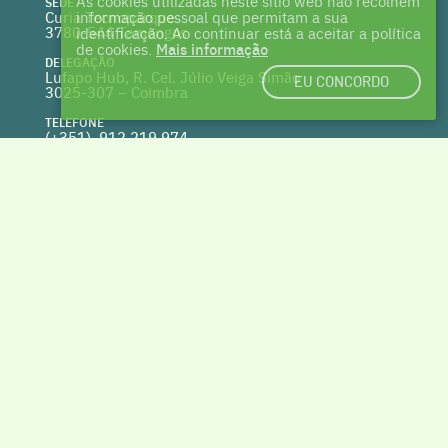
As cookies utilizadas neste sítio web não recolhem
SEDE
Curia Tecnoparque
informação pessoal que permitam a sua
3780-544 Tamengos
identificação. Ao continuar está a aceitar a política
de cookies.
Mais informação
DELEGAÇÃO
Lufapo Hub, R. Cel. Júlio Veiga Simão
EU CONCORDO
3025-307 – Coimbra
TELEFONE
(+351) 912 219 974
(Chamada para a rede fixa nacional)
WEBSITE
clusterhabitat.pt
deptecnico@clusterhabitat.pt
Cofinanciado por