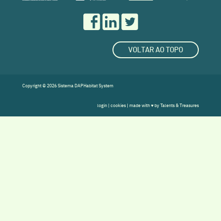
VOLTAR AO TOPO
Copyright © 2026 Sistema DAPHabitat System
login
|
cookies
| made with ♥ by
Talents & Treasures