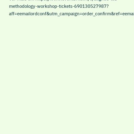
methodology-workshop-tickets-690130527987?
aff=eemailordconf&utm_campaign=order_confirm&ref=eem