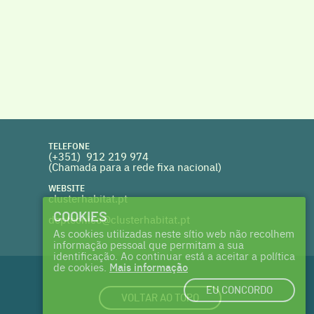
TELEFONE
(+351) 912 219 974
(Chamada para a rede fixa nacional)
WEBSITE
clusterhabitat.pt
COOKIES
deptecnico@clusterhabitat.pt
As cookies utilizadas neste sítio web não recolhem
informação pessoal que permitam a sua
identificação. Ao continuar está a aceitar a política
de cookies.
Mais informação
EU CONCORDO
VOLTAR AO TOPO