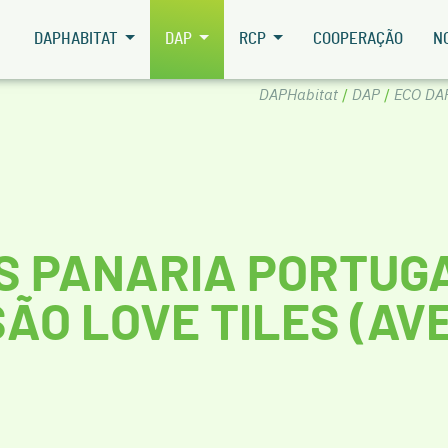
DAPHABITAT
DAP
RCP
COOPERAÇÃO
N
DAPHabitat
/
DAP
/
ECO DA
S PANARIA PORTUGAL
SÃO LOVE TILES (AV