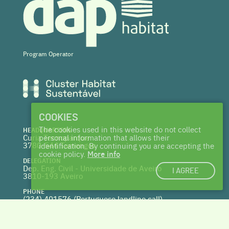
Program Operator
COOKIES
The cookies used in this website do not collect
HEADQUARTERS
Curia Tecnoparque
personal information that allows their
3780-544 Tamengos
identification. By continuing you are accepting the
cookie policy.
More info
DELEGATION
Dep. Eng. Civil - Universidade de Aveiro
I AGREE
3810-193 Aveiro
PHONE
(234) 401576 (
Portuguese landline call)
WEBSITE
www.centrohabitat.net