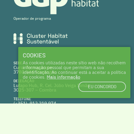
Operador de programa
COOKIES
As cookies utilizadas neste sítio web não recolhem
SEDE
Curia Tecnoparque
informação pessoal que permitam a sua
3780-544 Tamengos
identificação. Ao continuar está a aceitar a política
de cookies.
Mais informação
DELEGAÇÃO
Lufapo Hub, R. Cel. Júlio Veiga Simão
EU CONCORDO
3025-307 – Coimbra
TELEFONE
(+351) 912 219 974
(Chamada para a rede fixa nacional)
WEBSITE
clusterhabitat.pt
deptecnico@clusterhabitat.pt